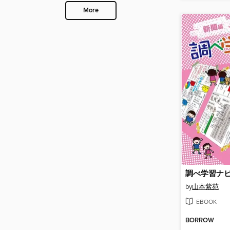
More
調べ学習ナ
by
山本紫苑
EBOOK
BORROW