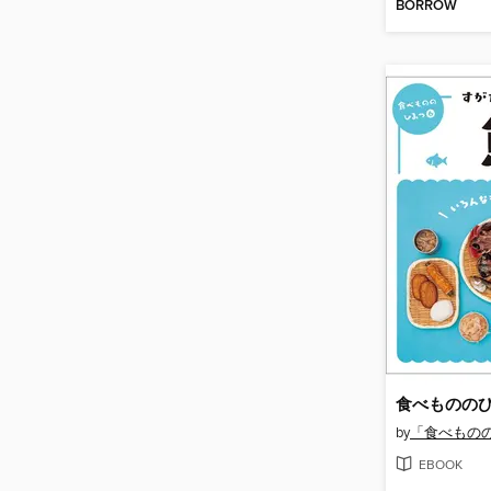
BORROW
by
「食べもの
EBOOK