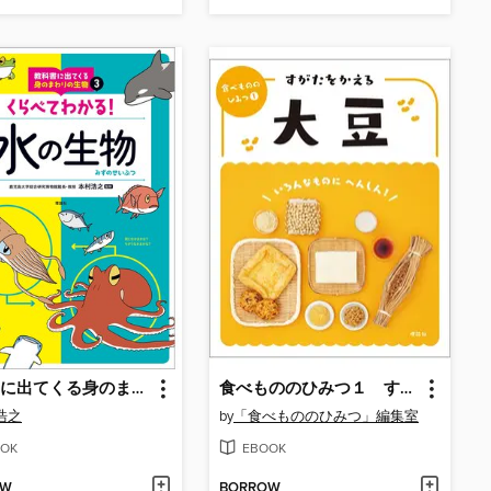
教科書に出てくる身のまわりの生物３ くらべてわかる!水の生物
食べもののひみつ１ すがたをかえる大豆
浩之
by
「食べもののひみつ」編集室
OK
EBOOK
OW
BORROW