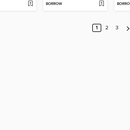
BORROW
BORR
1
2
3