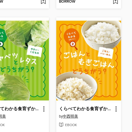
OW
BORROW
くらべてわかる食育ずかん１ やさい・くだもの キャベツとレタス どうちがう?
くらべてわかる食育ずかん２ ごはん・パン・めん ごはんとむぎごはん どうちがう?
明美
by
中西明美
OK
EBOOK