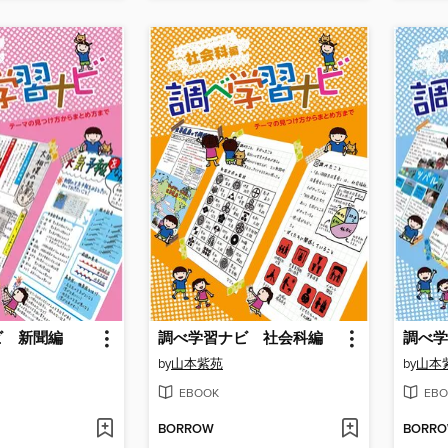
ビ 新聞編
調べ学習ナビ 社会科編
調べ学
by
山本紫苑
by
山本
EBOOK
EBO
BORROW
BORR