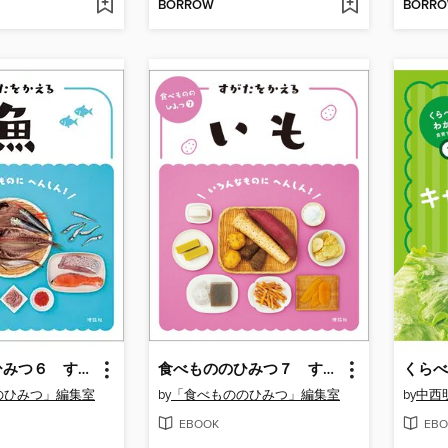
BORROW
BORR
食べもののひみつ６ すがたをかえる魚
食べもののひみつ７ すがたをかえるいも
のひみつ」編集室
by
「食べもののひみつ」編集室
by
中西
EBOOK
EBO