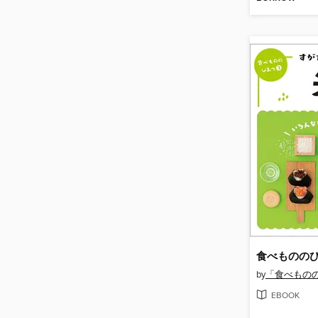
by
「食べもの
EBOOK