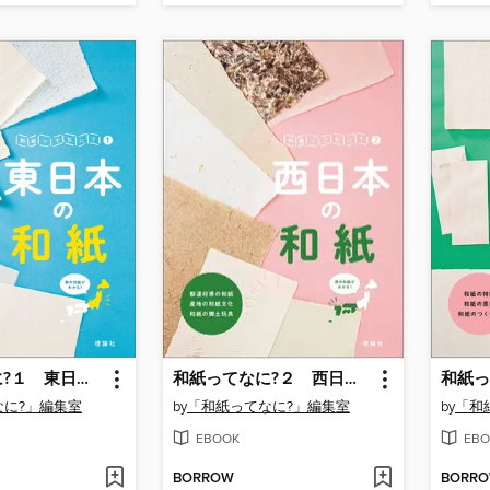
和紙ってなに?１ 東日本の和紙
和紙ってなに?２ 西日本の和紙
なに?」編集室
by
「和紙ってなに?」編集室
by
「和
EBOOK
EBO
BORROW
BORR