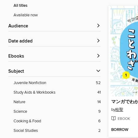
All titles
Available now
Audience
Date added
ebooks
Subject
Juvenile Nonfiction
52
Study Aids & Workbooks
41
Nature
14
by
桂聖
Science
9
EBOOK
Cooking & Food
6
BORROW
Social Studies
2