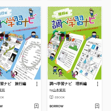
習ナビ 旅行編
調べ学習ナビ 理科編
紫苑
by
山本紫苑
OK
EBOOK
OW
BORROW