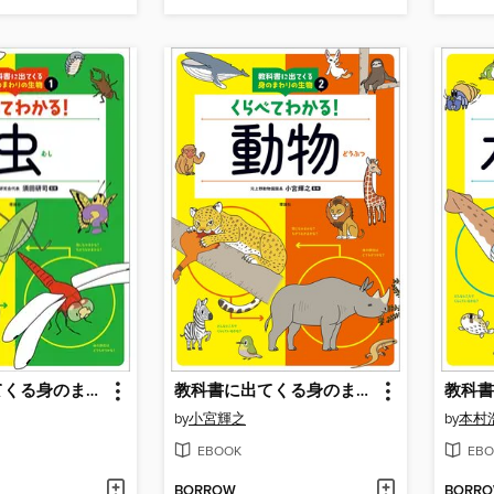
教科書に出てくる身のまわりの生物１ くらべてわかる!虫
教科書に出てくる身のまわりの生物２ くらべてわかる!動物
by
小宮輝之
by
本村
EBOOK
EBO
BORROW
BORR