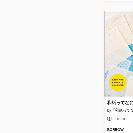
by
「和紙って
EBOOK
BORROW