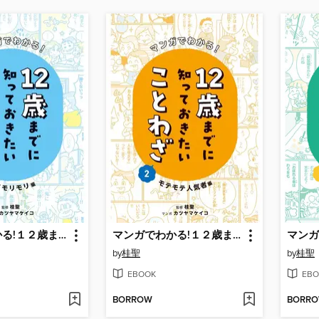
マンガでわかる!１２歳までに知っておきたいことわざ１ 元気モリモリ編
マンガでわかる!１２歳までに知っておきたいことわざ２ モテモテ人気者編
by
桂聖
by
桂聖
EBOOK
EBO
BORROW
BORR