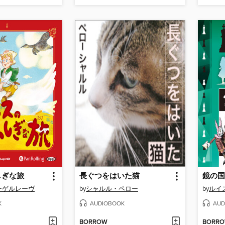
しぎな旅
長ぐつをはいた猫
鏡の国
ーゲルレーヴ
by
シャルル・ペロー
by
ルイ
K
AUDIOBOOK
AUD
BORROW
BORR