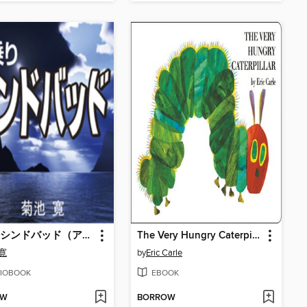
船乗りシンドバッド（アラビアンナイト）
The Very Hungry Caterpillar
寛
by
Eric Carle
IOBOOK
EBOOK
OW
BORROW