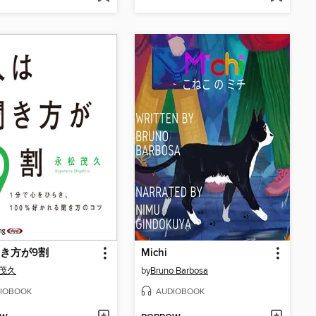
き方が9割
Michi
 茂久
by
Bruno Barbosa
IOBOOK
AUDIOBOOK