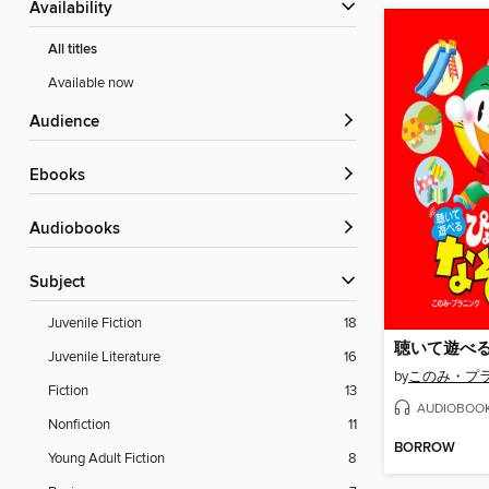
Availability
All titles
Available now
Audience
ebooks
Audiobooks
Subject
Juvenile Fiction
18
Juvenile Literature
16
by
このみ・プ
Fiction
13
AUDIOBOO
Nonfiction
11
BORROW
Young Adult Fiction
8