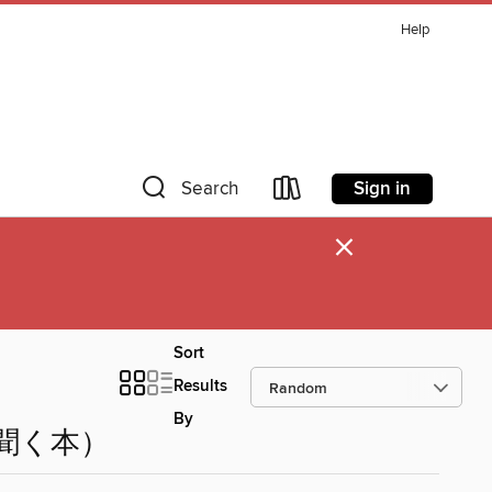
Help
Sign in
Search
×
Sort
Results
By
耳で聞く本）