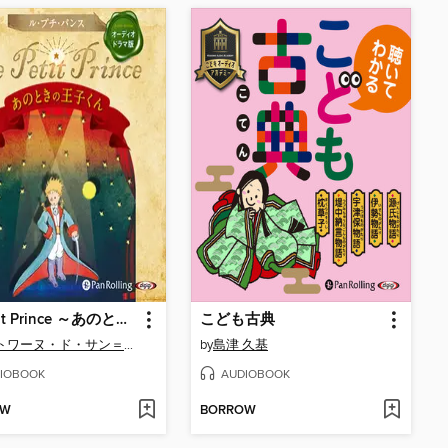
Le Petit Prince ～あのときの王子くん～
こども古典
アントワーヌ・ド・サン＝テグジュペリ
by
島津 久基
IOBOOK
AUDIOBOOK
OW
BORROW