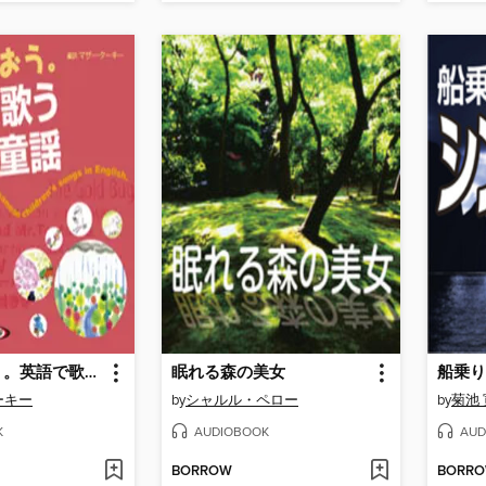
ママと歌おう。英語で歌う日本の童謡
眠れる森の美女
ーキー
by
シャルル・ペロー
by
菊池 
K
AUDIOBOOK
AUD
BORROW
BORR