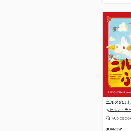
ニルスのふ
by
セルマ・ラ
AUDIOBOO
BORROW