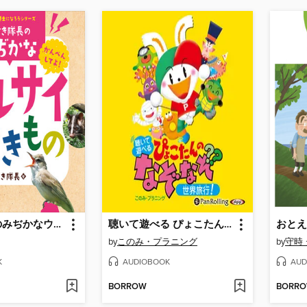
ささき隊長のみぢかなウルサイいきもの
聴いて遊べる ぴょこたんのなぞなぞ世界旅行
by
このみ・プラニング
by
守時
K
AUDIOBOOK
AUD
BORROW
BORR