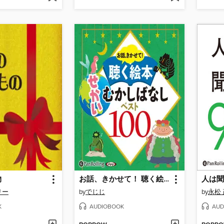
物
お話、きかせて！ 聴く絵本 せかいむかしばなし ベスト100
人は聞
リー
by
でじじ
by
永松
K
AUDIOBOOK
AUD