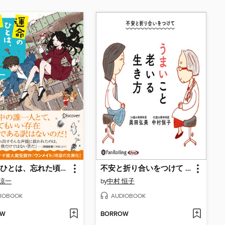
運命のひとは、忘れた頃にやってくる。（オーディオブック）
不安と折り合いをつけて うまいこと老いる生き方
 涼一
by
中村 恒子
IOBOOK
AUDIOBOOK
OW
BORROW