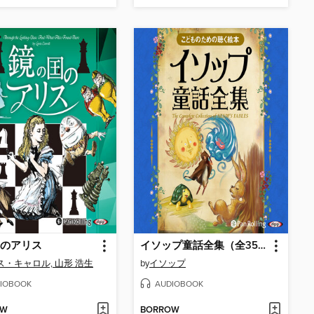
のアリス
イソップ童話全集（全358話収録）
ス・キャロル, 山形 浩生
by
イソップ
IOBOOK
AUDIOBOOK
OW
BORROW