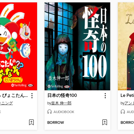
聴いて遊べる ぴょこたんのなぞなぞだいぼうけん
日本の怪奇100
ラニング
by
並木 伸一郎
by
K
AUDIOBOOK
AUD
BORROW
BORR