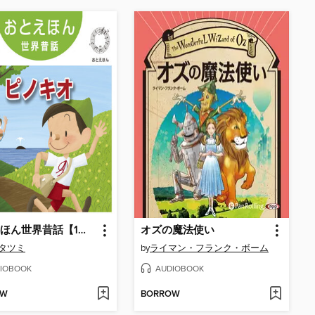
おとえほん世界昔話【1】ピノキオ オーディオ版
オズの魔法使い
 タツミ
by
ライマン・フランク・ボーム
IOBOOK
AUDIOBOOK
OW
BORROW