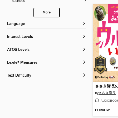
Business
7
More
Language
Interest Levels
ATOS Levels
Lexile® Measures
Text Difficulty
by
ささき隊長
AUDIOBOO
BORROW