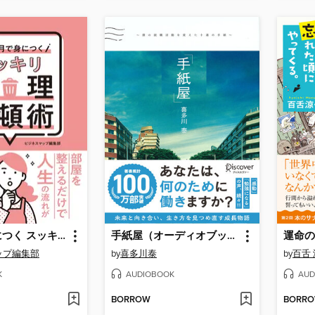
１か月で身につく スッキリ整理整頓術
手紙屋（オーディオブック）
ップ編集部
by
喜多川泰
by
百舌
K
AUDIOBOOK
AUD
BORROW
BORR